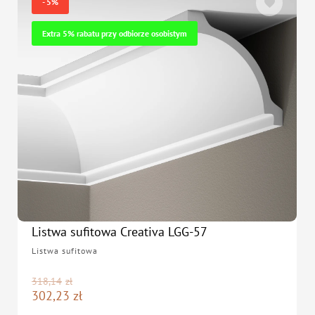
- 5%
Extra 5% rabatu przy odbiorze osobistym
Listwa sufitowa Creativa LGG-57
Listwa sufitowa
318,14
zł
302,23
zł