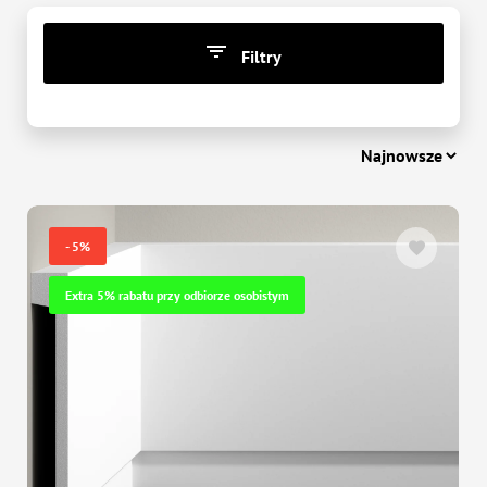
Filtry
CENA
zł
-
zł
- 5%
Extra 5% rabatu przy odbiorze osobistym