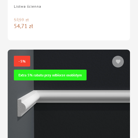
Listwa ścienna
57,59
zł
54,71
zł
- 5%
Extra 5% rabatu przy odbiorze osobistym