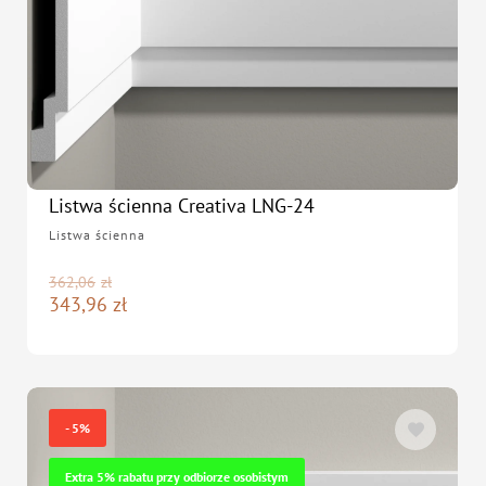
Listwa ścienna Creativa LNG-24
Listwa ścienna
362,06
zł
343,96
zł
- 5%
Extra 5% rabatu przy odbiorze osobistym