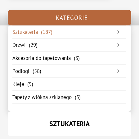
KATEGORIE
Sztukateria
(187)
Listwa przypodłogowa
(48)
Drzwi
(29)
Listwa sufitowa
(75)
Drzwi wewnętrzne
(15)
Akcesoria do tapetowania
(3)
Listwa ścienna
(44)
Drzwi zewnętrzne
(14)
Podłogi
(58)
Podkłady pod panele podłogowe
(0)
Kleje
(5)
Panele podłogowe
(58)
Tapety z włókna szklanego
(5)
Panele winylowe
(0)
SZTUKATERIA