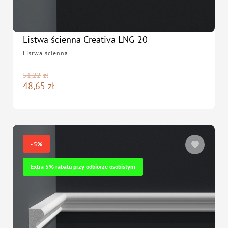
Listwa ścienna Creativa LNG-20
Listwa ścienna
51,22
zł
48,65
zł
- 5%
Extra 5% rabatu przy odbiorze osobistym