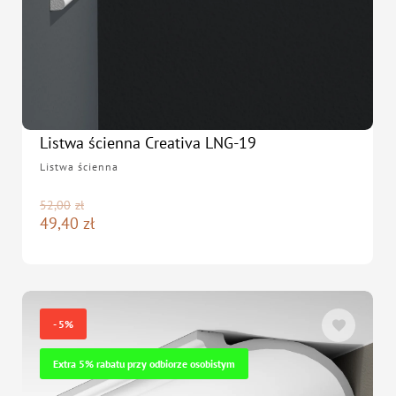
Listwa ścienna Creativa LNG-19
Listwa ścienna
52,00
zł
49,40
zł
- 5%
Extra 5% rabatu przy odbiorze osobistym