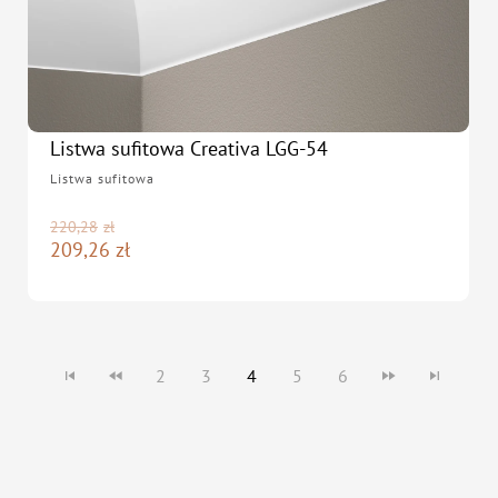
Listwa sufitowa Creativa LGG-54
Listwa sufitowa
220,28
zł
209,26
zł
2
3
4
5
6