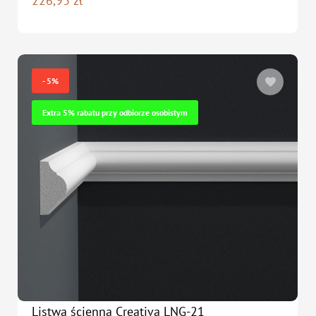
226,93
zł
- 5%
Extra 5% rabatu przy odbiorze osobistym
Listwa ścienna Creativa LNG-21