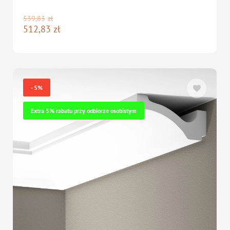
539,83
zł
512,83
zł
- 5%
Extra 5% rabatu przy odbiorze osobistym