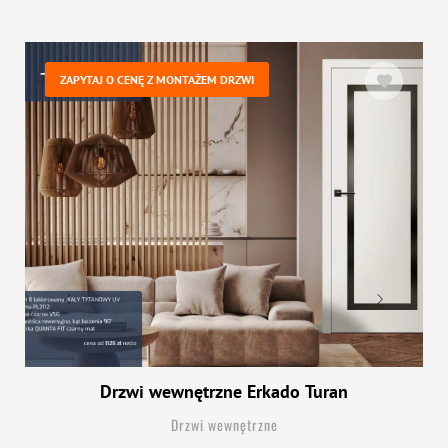
ZAPYTAJ O CENĘ Z MONTAŻEM DRZWI
Drzwi wewnętrzne Erkado Turan
Drzwi wewnętrzne