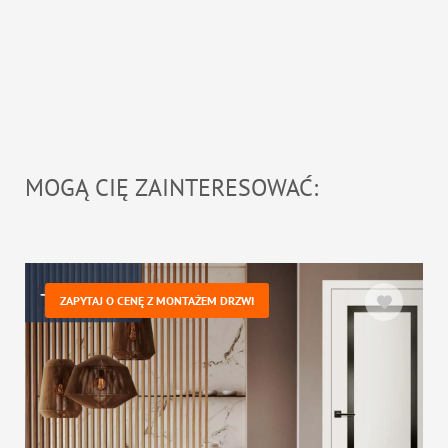
MOGĄ CIĘ ZAINTERESOWAĆ:
ZAPYTAJ O CENĘ Z MONTAŻEM DRZWI