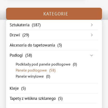
KATEGORIE
Sztukateria
(187)
Listwa przypodłogowa
(48)
Drzwi
(29)
Listwa sufitowa
(75)
Drzwi wewnętrzne
(15)
Akcesoria do tapetowania
(3)
Listwa ścienna
(44)
Drzwi zewnętrzne
(14)
Podłogi
(58)
Podkłady pod panele podłogowe
(0)
Panele podłogowe
(58)
Panele winylowe
(0)
Kleje
(5)
Tapety z włókna szklanego
(5)