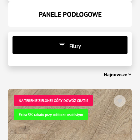
PANELE PODŁOGOWE
Filtry
CENA
zł
-
zł
NA TERENIE ZIELONEJ GÓRY DOWÓZ GRATIS
Extra 5% rabatu przy odbiorze osobistym