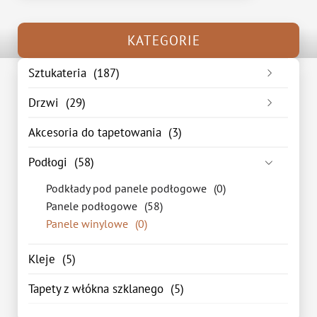
KATEGORIE
Sztukateria
(187)
Listwa przypodłogowa
(48)
Drzwi
(29)
Listwa sufitowa
(75)
Drzwi wewnętrzne
(15)
Akcesoria do tapetowania
(3)
Listwa ścienna
(44)
Drzwi zewnętrzne
(14)
Podłogi
(58)
Podkłady pod panele podłogowe
(0)
Panele podłogowe
(58)
Panele winylowe
(0)
Kleje
(5)
Tapety z włókna szklanego
(5)