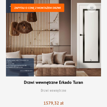
ZAPYTAJ O CENĘ Z MONTAŻEM DRZWI
Drzwi wewnętrzne Erkado Turan
Drzwi wewnętrzne
1579,32
zł