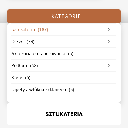
KATEGORIE
Sztukateria
(187)
Listwa przypodłogowa
(48)
Drzwi
(29)
Listwa sufitowa
(75)
Drzwi wewnętrzne
(15)
Akcesoria do tapetowania
(3)
Listwa ścienna
(44)
Drzwi zewnętrzne
(14)
Podłogi
(58)
Podkłady pod panele podłogowe
(0)
Kleje
(5)
Panele podłogowe
(58)
Tapety z włókna szklanego
(5)
Panele winylowe
(0)
SZTUKATERIA