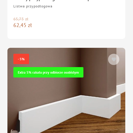
Listwa przypodłogowa
65,73
zł
62,45
zł
- 5%
Extra 5% rabatu przy odbiorze osobistym