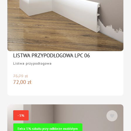
LISTWA PRZYPODŁOGOWA LPC 06
Listwa przypodłogowa
75,79
zł
72,00
zł
- 5%
Extra 5% rabatu przy odbiorze osobistym