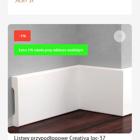
36,67
zł
- 5%
Extra 5% rabatu przy odbiorze osobistym
Listwy przypodłogowe Creativa lpc-37