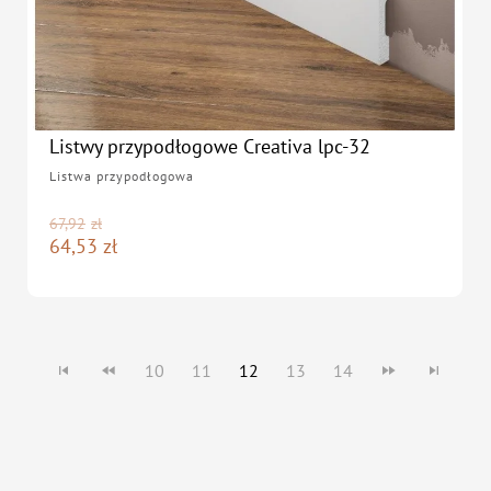
Listwy przypodłogowe Creativa lpc-32
Listwa przypodłogowa
67,92
zł
64,53
zł
10
11
12
13
14