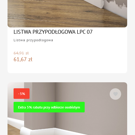
LISTWA PRZYPODŁOGOWA LPC 07
Listwa przypodłogowa
64,91
zł
61,67
zł
- 5%
Extra 5% rabatu przy odbiorze osobistym