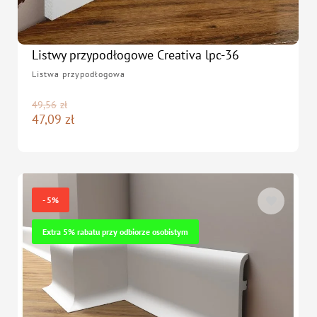
Listwy przypodłogowe Creativa lpc-36
Listwa przypodłogowa
49,56
zł
47,09
zł
- 5%
Extra 5% rabatu przy odbiorze osobistym