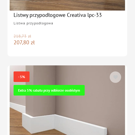
Listwy przypodłogowe Creativa lpc-33
Listwa przypodłogowa
218,73
zł
207,80
zł
- 5%
Extra 5% rabatu przy odbiorze osobistym