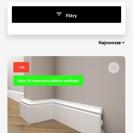
Filtry
CENA
zł
-
zł
- 5%
Extra 5% rabatu przy odbiorze osobistym