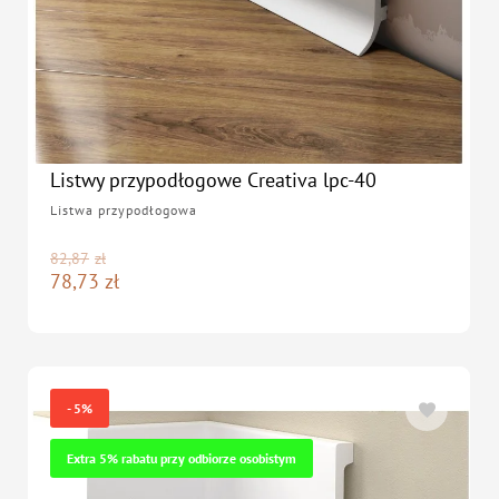
Listwy przypodłogowe Creativa lpc-40
Listwa przypodłogowa
82,87
zł
78,73
zł
- 5%
Extra 5% rabatu przy odbiorze osobistym