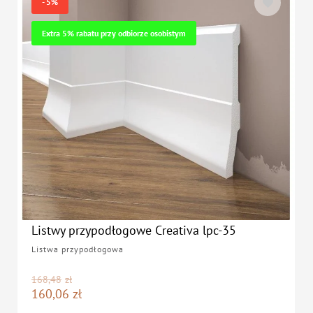
- 5%
Extra 5% rabatu przy odbiorze osobistym
Listwy przypodłogowe Creativa lpc-35
Listwa przypodłogowa
168,48
zł
160,06
zł