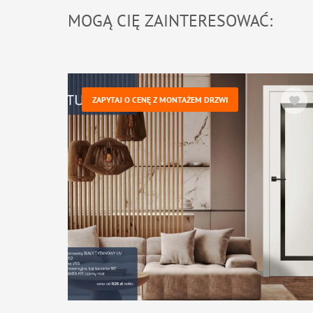
MOGĄ CIĘ ZAINTERESOWAĆ:
ZAPYTAJ O CENĘ Z MONTAŻEM DRZWI