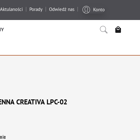
Aktulaności
Porady
Odwiedź nas
Konto
MY
ENNA CREATIVA LPC-02
nie