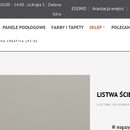
 10.00 - 14.00
|
ul.Kręta 5
|
Zielona
EDOMO
Aranżacja wnętrz
Góra
PANELE PODŁOGOWE
FARBY I TAPETY
SKLEP
POLECA
NNA CREATIVA LPC-02
LISTWA ŚCI
LISTWA ŚCIENNA
W magazy