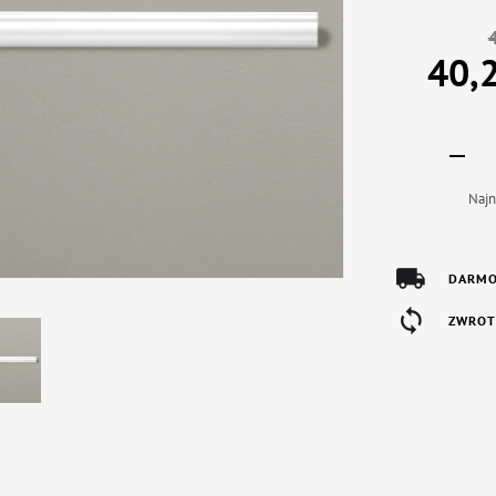
40,
Najn
DARMO
ZWROT