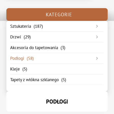
KATEGORIE
Sztukateria
(187)
Listwa przypodłogowa
(48)
Drzwi
(29)
Listwa sufitowa
(75)
Drzwi wewnętrzne
(15)
Akcesoria do tapetowania
(3)
Listwa ścienna
(44)
Drzwi zewnętrzne
(14)
Podłogi
(58)
Podkłady pod panele podłogowe
(0)
Kleje
(5)
Panele podłogowe
(58)
Tapety z włókna szklanego
(5)
Panele winylowe
(0)
PODŁOGI