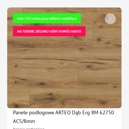
Extra 5% rabatu przy odbiorze osobistym
NA TERENIE ZIELONEJ GÓRY DOWÓZ GRATIS
Panele podłogowe ARTEO Dąb Erg 8M 62750
AC5/8mm
Panele podłogowe