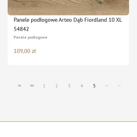
Panele podłogowe Arteo Dąb Fiordland 10 XL
54842
Panele podłogowe
109,00
zł
1
2
3
4
5