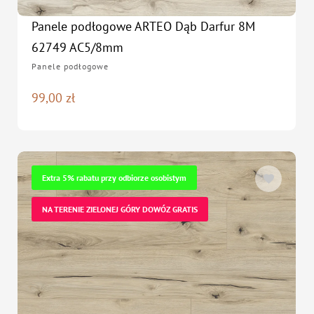
Panele podłogowe ARTEO Dąb Darfur 8M
62749 AC5/8mm
Panele podłogowe
99,00
zł
Extra 5% rabatu przy odbiorze osobistym
NA TERENIE ZIELONEJ GÓRY DOWÓZ GRATIS