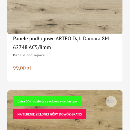
Panele podłogowe ARTEO Dąb Damara 8M
62748 AC5/8mm
Panele podłogowe
99,00
zł
Extra 5% rabatu przy odbiorze osobistym
NA TERENIE ZIELONEJ GÓRY DOWÓZ GRATIS