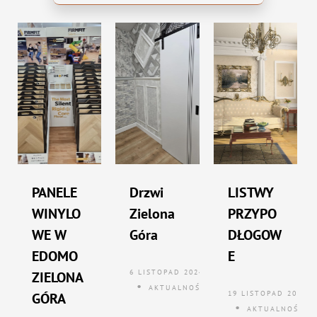
PANELE
Drzwi
LISTWY
WINYLO
Zielona
PRZYPO
WE W
Góra
DŁOGOW
EDOMO
E
6 LISTOPAD 2024
ZIELONA
AKTUALNOŚCI
19 LISTOPAD 2024
GÓRA
AKTUALNOŚCI