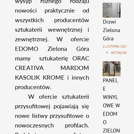
wysyp różnego rodzaju
nowości praktycznie od
wszystkich producentów
Drzwi
sztukaterii wewnętrznej i
Zielona
Góra
zewnętrznej. W ofercie
6 LISTOPAD 2024
EDOMO Zielona Góra
AKTUALNOŚCI
mamy sztukaterię ORAC
CREATIVA MARDOM
KASOLIK KROME i innych
PANEL
producentów.
E
W ofercie sztukaterii
WINYL
OWE W
przysufitowej pojawiają się
EDOM
nowe listwy przysufitowe o
O
nowoczesnych profilach.
ZIELON