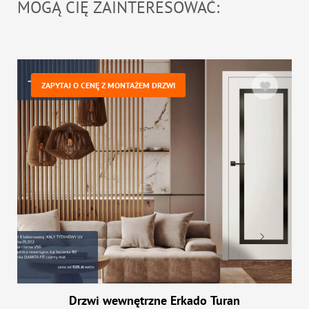
MOGĄ CIĘ ZAINTERESOWAĆ:
ZAPYTAJ O CENĘ Z MONTAŻEM DRZWI
Drzwi wewnętrzne Erkado Turan