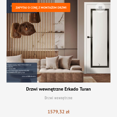
ZAPYTAJ O CENĘ Z MONTAŻEM DRZWI
Drzwi wewnętrzne Erkado Turan
Drzwi wewnętrzne
1579,32
zł