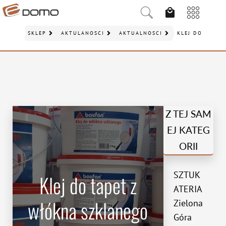
SKLEP
AKTULANOŚCI
AKTUALNOŚCI
KLEJ DO TAPET
Z TEJ SAM
EJ KATEG
ORII
SZTUK
Klej do tapet z
ATERIA
włókna szklanego
Zielona
Góra