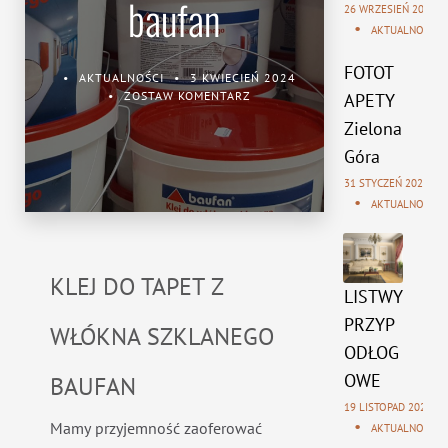
baufan
26 WRZESIEŃ 2025
AKTUALNOŚCI
FOTOT
AKTUALNOŚCI
3 KWIECIEŃ 2024
ZOSTAW KOMENTARZ
APETY
Zielona
Góra
31 STYCZEŃ 2025
AKTUALNOŚCI
KLEJ DO TAPET Z
LISTWY
PRZYP
WŁÓKNA SZKLANEGO
ODŁOG
OWE
BAUFAN
19 LISTOPAD 2024
Mamy przyjemność zaoferować
AKTUALNOŚCI